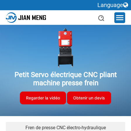
Language
Petit Servo électrique CNC pliant
machine presse frein
Regarder la vidéo
Obtenir un devis
Fren de presse CNC électro-hydraulique