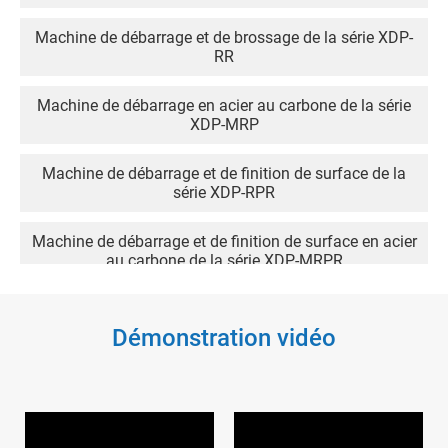
Machine de débarrage et de brossage de la série XDP-
RR
Machine de débarrage en acier au carbone de la série
XDP-MRP
Machine de débarrage et de finition de surface de la
série XDP-RPR
Machine de débarrage et de finition de surface en acier
au carbone de la série XDP-MRPR
Machine de finition et de polissage de surface de la
série XDP-RPRT
Démonstration vidéo
Machine de finition et de polissage de surface en acier
au carbone de la série XDP-MRPRT
Machine de débarrage et de polissage de la série XDP-