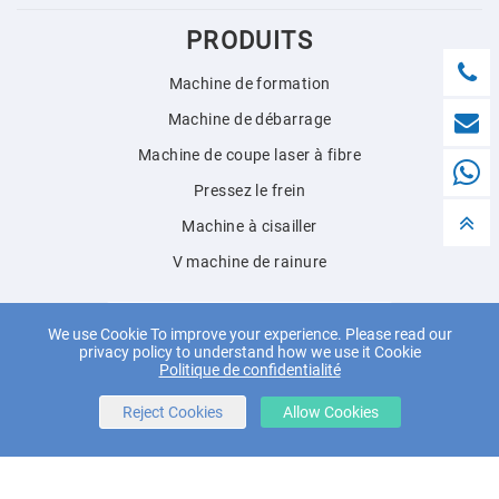
PRODUITS
Machine de formation
Machine de débarrage
Machine de coupe laser à fibre
Pressez le frein
Machine à cisailler
V machine de rainure
English
We use Cookie To improve your experience. Please read our
privacy policy to understand how we use it Cookie
Politique de confidentialité
Reject Cookies
Allow Cookies
© 2018 Jianmeng Intelligent Equipment (Taizhou) Co., Ltd. Tous
droits réservés.
Powered by
Wangke
carte du site
Accueil RSS
XML
Politique de confidentialité