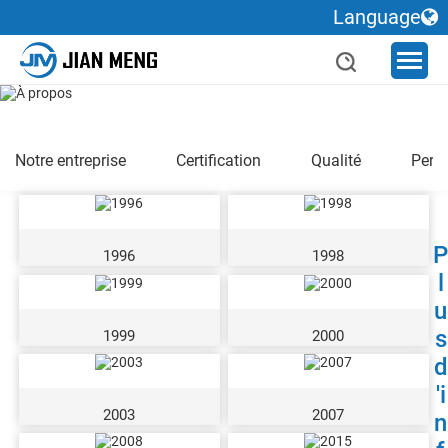
Language
Notre entreprise
Certification
Qualité
Pers
P
1996
1998
l
u
s
1999
2000
d
'i
2003
2007
n