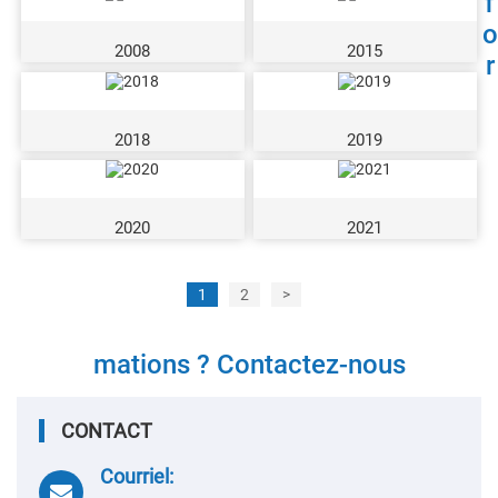
f
o
2008
2015
r
2018
2019
2020
2021
1
2
>
mations ? Contactez-nous
CONTACT
Courriel: