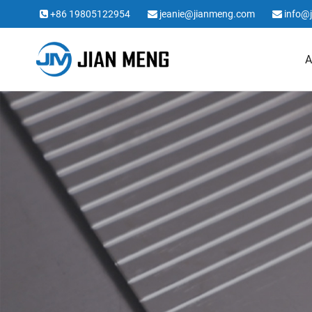
+86 19805122954
jeanie@jianmeng.com
info@
A