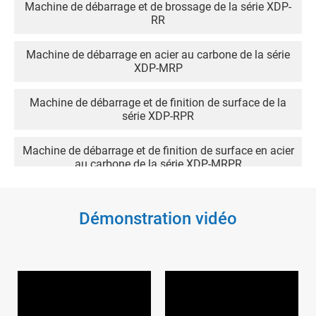
Machine de débarrage et de brossage de la série XDP-
RR
Machine de débarrage en acier au carbone de la série
XDP-MRP
Machine de débarrage et de finition de surface de la
série XDP-RPR
Machine de débarrage et de finition de surface en acier
au carbone de la série XDP-MRPR
Machine de finition et de polissage de surface de la
série XDP-RPRT
Démonstration vidéo
Machine de finition et de polissage de surface en acier
au carbone de la série XDP-MRPRT
Machine de débarrage et de polissage de la série XDP-
RRT