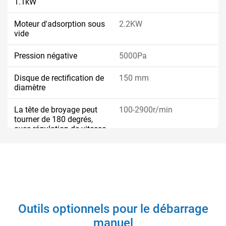
1.1kW
Moteur d'adsorption sous
2.2KW
vide
Pression négative
5000Pa
Disque de rectification de
150 mm
diamètre
La tête de broyage peut
100-2900r/min
tourner de 180 degrés,
avec régulation de vitesse
de fréquence variable
Épaisseur maximale de
60 mm
pièce à usiner
Taille minimale de
≥50 × 50 mm
traitement
Outils optionnels pour le débarrage
manuel
Hauteur du banc de
900 mm