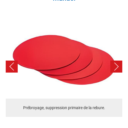
travail
Bruit de l'équipement
≤85dB
350kg
Gamme de chamfers
R0.1~0.3
Traitement et broyage de
Disques de sable de
consommables
différentes tailles de
particules et rouleaux à
disques de sable de
broyage
Prébroyage, suppression primaire de la rebure.