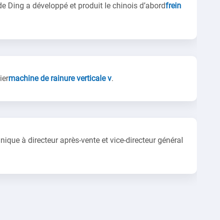
de Ding a développé et produit le chinois d’abord
frein
ier
machine de rainure verticale v
.
ique à directeur après-vente et vice-directeur général