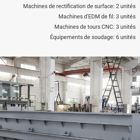
Machines de rectification de surface:
2 unités
Machines d'EDM de fil:
3 unités
M. Ding a conduit l'équipe pour établi
Machines de tours CNC:
3 unités
fondation de
Jianmeng Intelligent Equi
l’entreprise a développé le
frein de pre
Équipements de soudage:
6 unités
Répondant aux besoins des clients, 
l'environnement
machines de débarrag
L'équipe technique de JIANMENG a dé
compris la RR, RRT, RPR, etc.