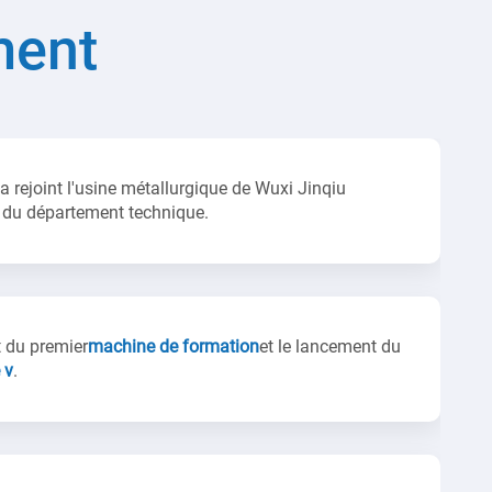
ment
 rejoint l'usine métallurgique de Wuxi Jinqiu
e du département technique.
 du premier
machine de formation
et le lancement du
 v
.