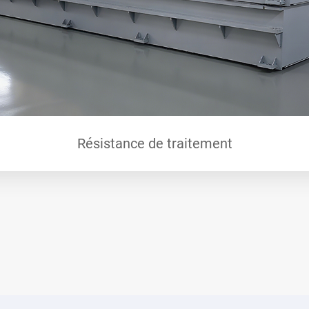
L’équipe de Su Gang a développé le pre
la coupe laser, le cisaillement et le ra
de positionnement causées par de multi
traitement à l'échelle de l'industrie.
Résistance de traitement
JIAN MENG a étendu ses activités en c
Bending, V-Grooving, Forming, Deburrin
complètes d'équipement de tôle métall
JIAN MENG a déposé plus de 80 brevets