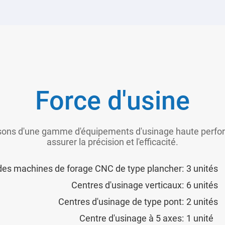
Sous la direction de Ding, les ventes 
JIANMENG ont dépassé les 100 millio
La même année, le premier
machine de 
Force d'usine
JIAN MENG a développé et lancé le po
sons d'une gamme d'équipements d'usinage haute perfo
assurer la précision et l'efficacité.
Co-fondateur de JIAN MENG Su Gang (al
es machines de forage CNC de type plancher:
3 unités
développer et produire le premier de 
Centres d'usinage verticaux:
6 unités
Ils ont également développé divers
mac
rétrécissement en acier et d'étirement e
Centres d'usinage de type pont:
2 unités
Centre d'usinage à 5 axes:
1 unité