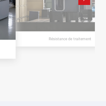
mier laser et
v machine de combo de rainure
Intégrer
inure en v dans une seule machine, résoudre les erreurs
ples configurations et améliorer la précision de
Résistance de traitement
réant de multiples divisions commerciales (Laser,
g), offrant un service unique pour des solutions
ique.
 à ce jour.