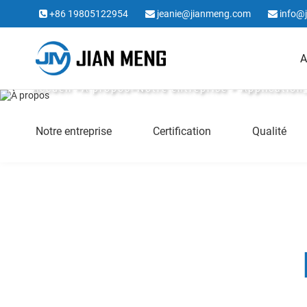
+86 19805122954
jeanie@jianmeng.com
info@
A
À propos
Accueil
>
À propos
>
Notre entreprise
> Application
Notre entreprise
Certification
Qualité